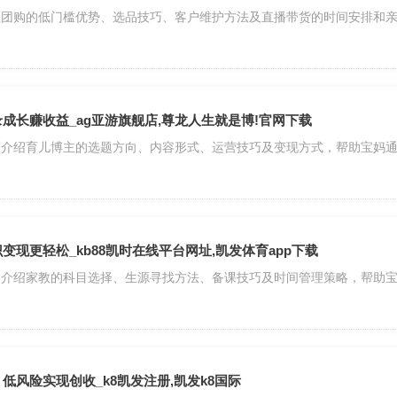
团购的低门槛优势、选品技巧、客户维护方法及直播带货的时间安排和亲和
成长赚收益_ag亚游旗舰店,尊龙人生就是博!官网下载
介绍育儿博主的选题方向、内容形式、运营技巧及变现方式，帮助宝妈通过
现更轻松_kb88凯时在线平台网址,凯发体育app下载
介绍家教的科目选择、生源寻找方法、备课技巧及时间管理策略，帮助宝妈
风险实现创收_k8凯发注册,凯发k8国际