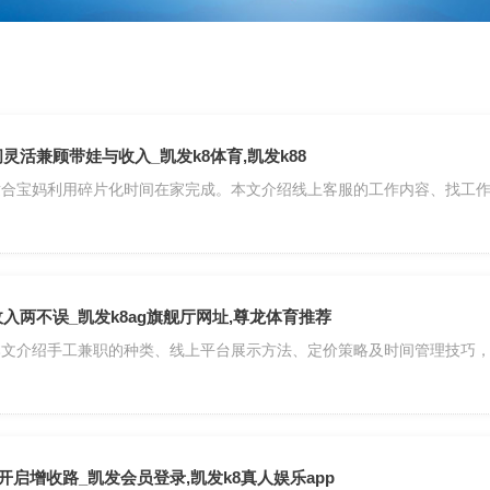
活兼顾带娃与收入_凯发k8体育,凯发k88
合宝妈利用碎片化时间在家完成。本文介绍线上客服的工作内容、找工作渠
两不误_凯发k8ag旗舰厅网址,尊龙体育推荐
文介绍手工兼职的种类、线上平台展示方法、定价策略及时间管理技巧，帮
启增收路_凯发会员登录,凯发k8真人娱乐app