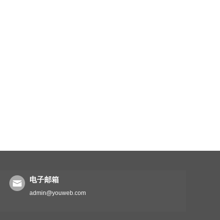
电子邮箱
admin@youweb.com