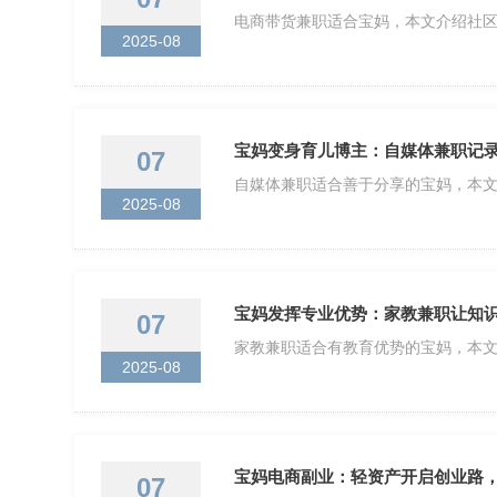
电商带货兼职适合宝妈，本文介绍社区
2025-08
宝妈变身育儿博主：自媒体兼职记录
07
自媒体兼职适合善于分享的宝妈，本文
2025-08
宝妈发挥专业优势：家教兼职让知识变
07
家教兼职适合有教育优势的宝妈，本文
2025-08
宝妈电商副业：轻资产开启创业路，低
07