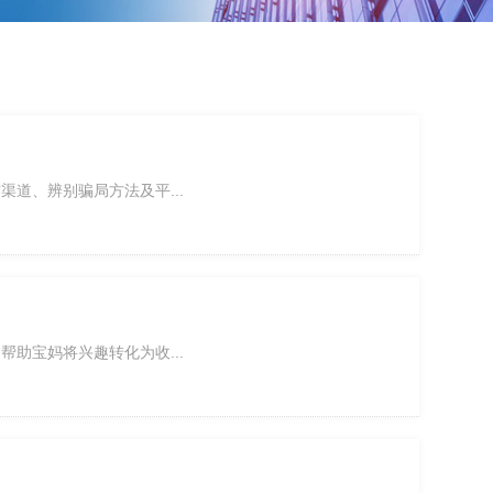
道、辨别骗局方法及平...
助宝妈将兴趣转化为收...