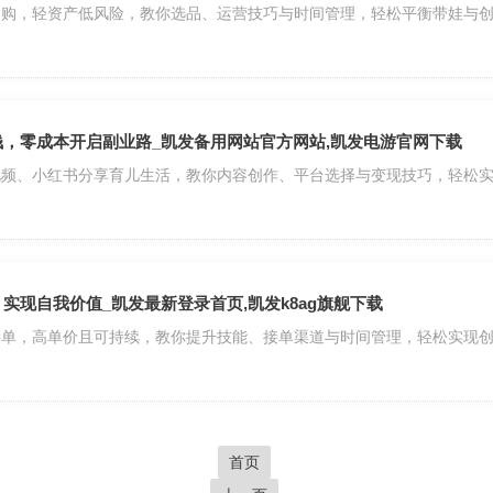
团购，轻资产低风险，教你选品、运营技巧与时间管理，轻松平衡带娃与
，零成本开启副业路_凯发备用网站官方网站,凯发电游官网下载
视频、小红书分享育儿生活，教你内容创作、平台选择与变现技巧，轻松
现自我价值_凯发最新登录首页,凯发k8ag旗舰下载
接单，高单价且可持续，教你提升技能、接单渠道与时间管理，轻松实现
首页