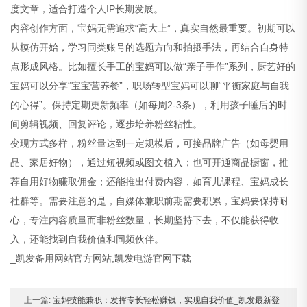
度文章，适合打造个人IP长期发展。
内容创作方面，宝妈无需追求“高大上”，真实自然最重要。初期可以
从模仿开始，学习同类账号的选题方向和拍摄手法，再结合自身特
点形成风格。比如擅长手工的宝妈可以做“亲子手作”系列，厨艺好的
宝妈可以分享“宝宝营养餐”，职场转型宝妈可以聊“平衡家庭与自我
的心得”。保持定期更新频率（如每周2-3条），利用孩子睡后的时
间剪辑视频、回复评论，逐步培养粉丝粘性。
变现方式多样，粉丝量达到一定规模后，可接品牌广告（如母婴用
品、家居好物），通过短视频或图文植入；也可开通商品橱窗，推
荐自用好物赚取佣金；还能推出付费内容，如育儿课程、宝妈成长
社群等。需要注意的是，自媒体兼职前期需要积累，宝妈要保持耐
心，专注内容质量而非粉丝数量，长期坚持下去，不仅能获得收
入，还能找到自我价值和同频伙伴。
_凯发备用网站官方网站,凯发电游官网下载
上一篇:
宝妈技能兼职：发挥专长轻松赚钱，实现自我价值_凯发最新登