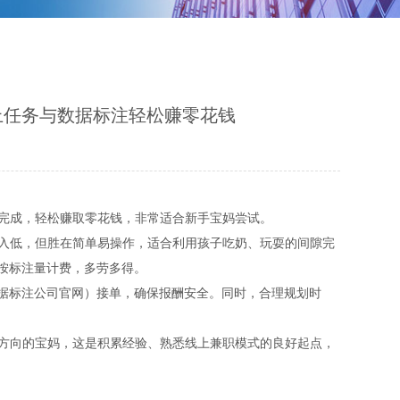
线上任务与数据标注轻松赚零花钱
完成，轻松赚取零花钱，非常适合新手宝妈尝试。
收入低，但胜在简单易操作，适合利用孩子吃奶、玩耍的间隙完
按标注量计费，多劳多得。
数据标注公司官网）接单，确保报酬安全。同时，合理规划时
方向的宝妈，这是积累经验、熟悉线上兼职模式的良好起点，