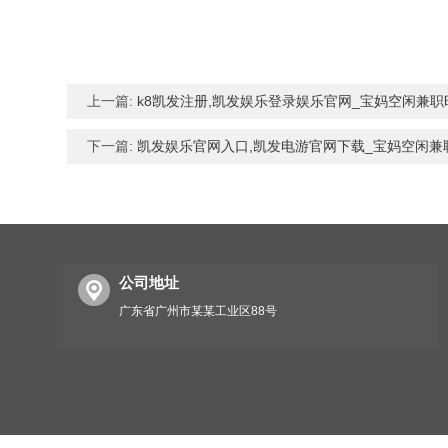
上一篇:
k8凯发注册,凯发娱乐登录娱乐官网_宝妈空闲兼
下一篇:
凯发娱乐官网入口,凯发电游官网下载_宝妈空闲
公司地址
广东省广州市某某工业区88号