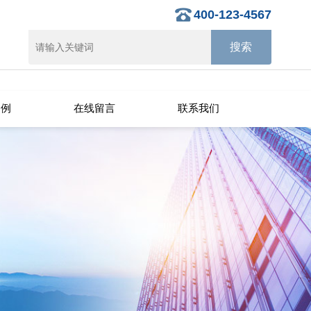
400-123-4567
案例
在线留言
联系我们