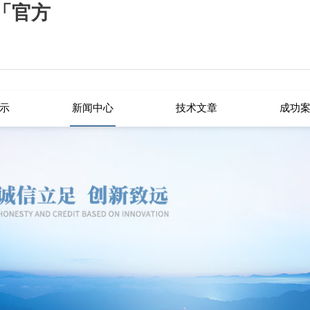
-「官方
示
新闻中心
技术文章
成功