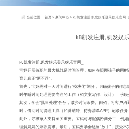
当前位置：
首页
>
新闻中心
> k8凯发注册,凯发娱乐登录娱乐官
k8凯发注册,凯发
k8凯发注册,凯发娱乐登录娱乐官网_
宝妈开展兼职的最大挑战是时间管理，如何在照顾孩子的同时
育儿真正“两不误”。
首先，宝妈需对一天时间进行“模块化”划分，明确孩子的作
时午睡时间处理需要专注的工作（如文案写作、设计），傍晚
其次，学会“批量处理”任务，减少时间浪费。例如，将客户沟
时，借助时间管理工具（如番茄钟、待办清单APP）记录任
此外，寻求家人支持至关重要。宝妈可与配偶协商分工，例如由
理解妈妈的兼职需求。最后，宝妈要学会适当“放手”，接受