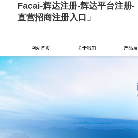
Facai-辉达注册-辉达平台注册
直营招商注册入口」
网站首页
关于我们
产品展