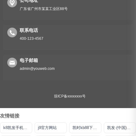
公司地址
广东省广州市某某工业区88号
联系电话
400-123-4567
电子邮箱
admin@youweb.com
琼ICP备xxxxxxxx号
友情链接
k8凯发手机网页版
j9官方网站
凯时kb88下载首页
凯发·(中国)真人首先娱乐