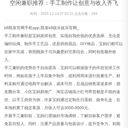
空闲兼职推荐：手工制作让创意与收入齐飞
时间：2025-12-14 07:03:31 点击次数：
294
k8凯发官网手机app,凯发k8娱乐娱乐官网_
手工制作兼职是宝妈发挥创意、实现自我价值的优质选择。无论是
编织玩偶、制作手工艺品，还是烘焙甜品、DIY饰品，宝妈们都可以
在家中完成，将照顾孩子与兴趣爱好完美结合，同时创造额外收
入。
手工兼职的优势在于自由度高，宝妈可以根据孩子的作息安排工作
时间，例如在孩子上学后集中制作，或利用周末进行批量生产。材
料采购可通过电商平台解决，成本可控，且成品销售渠道多样：朋
友圈分享、小区宝妈群推广、淘宝店铺或小红书带货都是不错的途
径。以手工烘焙为例，许多宝妈通过定制生日蛋糕、曲奇礼盒，在
本地积累了稳定客源，月收入可达3000-8000元。
开展手工兼职前，宝妈们需做好市场调研，了解目标客户需求，避
免盲目投入。同时，注重产品质量与包装设计，提升竞争力。初期