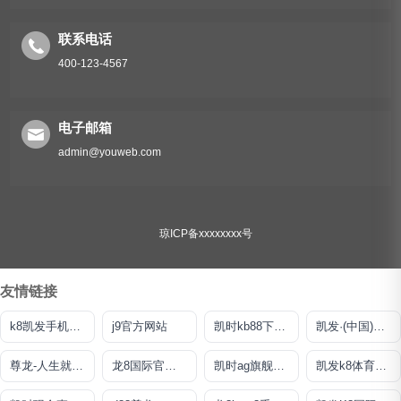
联系电话
400-123-4567
电子邮箱
admin@youweb.com
琼ICP备xxxxxxxx号
友情链接
k8凯发手机网页版
j9官方网站
凯时kb88下载首页
凯发·(中国)真人首先娱乐
尊龙-人生就是搏!
龙8国际官网版最新版下载
凯时ag旗舰官网
凯发k8体育在线注册