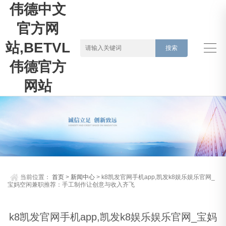
伟德中文
官方网
站,BETVLCTOR
伟德官方
网站
当前位置：
首页
>
新闻中心
> k8凯发官网手机app,凯发k8娱乐娱乐官网_
宝妈空闲兼职推荐：手工制作让创意与收入齐飞
k8凯发官网手机app,凯发k8娱乐娱乐官网_宝妈