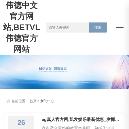
伟德中文
官方网
站,BETVLCTOR
伟德官方
网站
当前位置：
首页
>
新闻中心
ag真人官方网,凯发娱乐最新优惠_发挥宝妈优势：教育类兼职大盘点，既能带娃又能赚钱
26
盘点适合宝妈的教育类兼职，包括作业辅