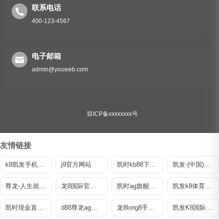
联系电话
400-123-4567
电子邮箱
admin@youweb.com
琼ICP备xxxxxxxx号
友情链接
k8凯发手机网页版
j9官方网站
凯时kb88下载首页
凯发·(中国)真人首先娱乐
尊龙-人生就是搏!
龙8国际官网版最新版下载
凯时ag旗舰官网
凯发k8体育在线注册
凯时现金直营网
d88尊龙ag平台旗舰厅网站
龙8long8手机登录
凯发K8国际·官网