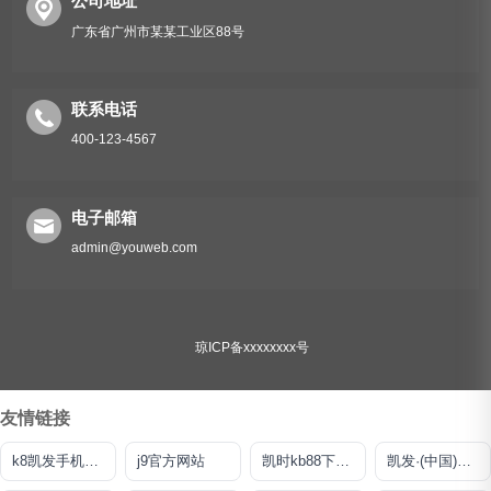
公司地址
广东省广州市某某工业区88号
联系电话
400-123-4567
电子邮箱
admin@youweb.com
琼ICP备xxxxxxxx号
友情链接
k8凯发手机网页版
j9官方网站
凯时kb88下载首页
凯发·(中国)真人首先娱乐