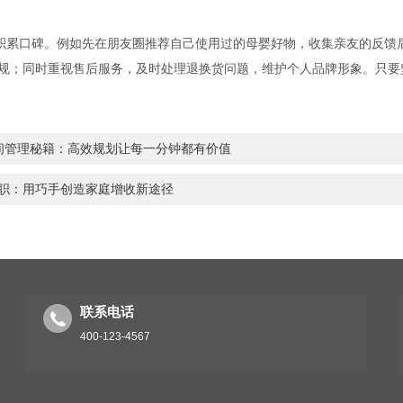
步积累口碑。例如先在朋友圈推荐自己使用过的母婴好物，收集亲友的反馈
规；同时重视售后服务，及时处理退换货问题，维护个人品牌形象。只要
时间管理秘籍：高效规划让每一分钟都有价值
手工兼职：用巧手创造家庭增收新途径
联系电话
400-123-4567