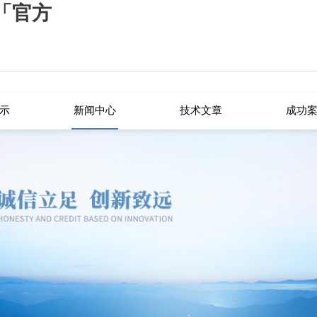
-「官方
示
新闻中心
技术文章
成功