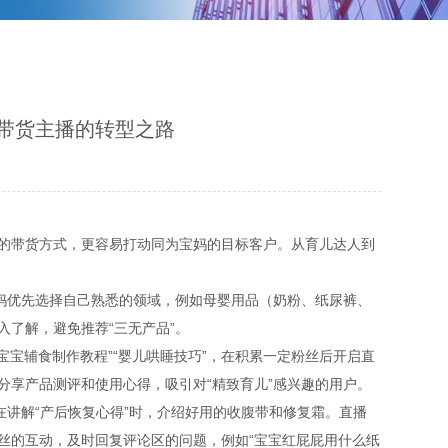
到带货主播的转型之路
的带货方式，更容易打动同为宝妈的目标客户。从育儿达人到
妈优先选择自己熟悉的领域，例如母婴用品（奶粉、纸尿裤、
了解，避免推荐“三无产品”。
宝辅食制作教程”“婴儿哄睡技巧”，在积累一定粉丝后开启直
享产品测评和使用心得，吸引对“精致育儿”感兴趣的用户。
在讲解“产后恢复心得”时，介绍好用的收腹带和修复霜。直播
丝的互动，及时回复评论区的问题，例如“宝宝红屁屁用什么纸