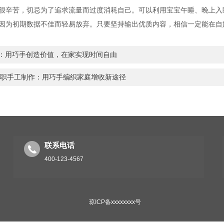
很辛苦，切忌为了追求流量而过度消耗自己。可以利用宝宝午睡、晚上入
因为初期数据不佳而轻易放弃。只要坚持输出优质内容，相信一定能在自
职：用巧手创造价值，在家实现时间自由
妈兼职手工制作：用巧手编织家庭增收新途径
联系电话
400-123-4567
琼ICP备xxxxxxxx号