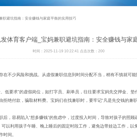
宝妈兼职避坑指南：安全赚钱与家庭平衡的实用技巧
,凯发体育客户端_宝妈兼职避坑指南：安全赚钱与家
时间：2025-11-19 10:22:41 点击次数：
200
存在不少风险和挑战。从虚假兼职信息到时间分配不当，稍有不慎就可能
、低要求”的虚假岗位，如打字员、刷单员，往往要求宝妈先交押金、垫付
由拒绝付款，骗取材料费。宝妈们在找兼职时，要牢记“凡是先交钱的兼职
职后，容易陷入“想多赚钱”的焦虑中，过度投入时间，导致对孩子的照顾
。可以利用孩子午睡、晚上睡后的固定时段工作，避免边带娃边工作，以
作时间。