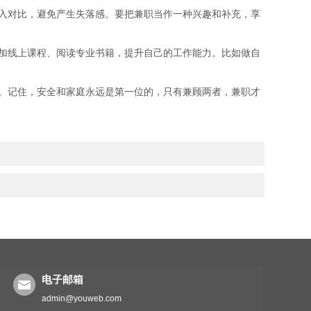
入对比，避免产生失落感。要把兼职当作一种兴趣和补充，享
加线上课程、阅读专业书籍，提升自己的工作能力。比如做自
。记住，安全和家庭永远是第一位的，只有兼顾两者，兼职才
电子邮箱
admin@youweb.com