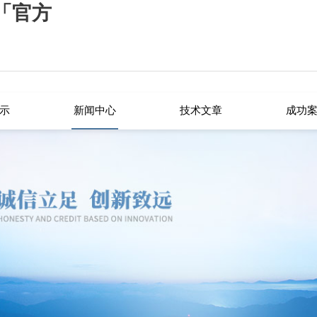
-「官方
示
新闻中心
技术文章
成功