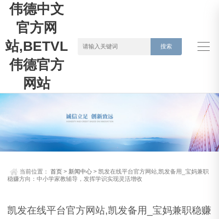
伟德中文
官方网
站,BETVLCTOR
伟德官方
网站
当前位置：
首页
>
新闻中心
> 凯发在线平台官方网站,凯发备用_宝妈兼职
稳赚方向：中小学家教辅导，发挥学识实现灵活增收
凯发在线平台官方网站,凯发备用_宝妈兼职稳赚