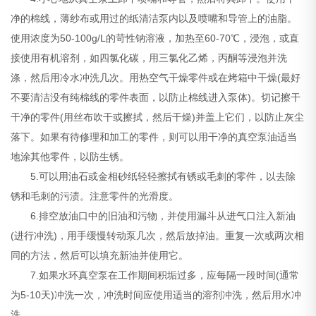
净的棉线，薄纱布或用过的纸清洁泵内以及喷嘴和导管上的油脂。
使用浓度为50-100g/L的苛性钠溶液，加热至60-70℃，浸泡，或直
接使用有机溶剂，如四氯化碳，用三氯化乙烯，丙酮等浸泡并洗
涤，然后用冷水冲洗几次。用热空气干燥零件或在烤箱中干燥(最好
不要清洁没有纯棉线的零件表面，以防止棉线进入泵体)。切记擦干
干净的零件(用丝布吹干或擦拭，然后干燥)并盖上它们，以防止灰尘
落下。如果有待修理和加工的零件，则可以用干净的真空泵油适当
地涂其他零件，以防生锈。
5.可以用油石或金相砂纸轻轻擦拭有锈或毛刺的零件，以去除
锈和毛刺的污渍。注意零件的光滑度。
6.排空放油口中的旧油和污物，并使用漏斗从进气口注入新油
(进行冲洗)，用手缓慢转动泵几次，然后放掉油。重复一次或两次相
同的方法，然后可以填充新油并使用它。
7.如果水环真空泵在工作期间积垢过多，应每隔一段时间(通常
为5-10天)冲洗一次，冲洗时间应使用适当的溶剂冲洗，然后用水冲
洗。