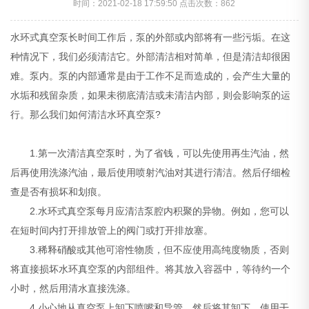
时间：2021-02-18 17:59:50 点击次数：
862
水环式真空泵长时间工作后，泵的外部或内部将有一些污垢。在这
种情况下，我们必须清洁它。外部清洁相对简单，但是清洁却很困
难。泵内。泵的内部通常是由于工作不足而造成的，会产生大量的
水垢和残留杂质，如果未彻底清洁或未清洁内部，则会影响泵的运
行。那么我们如何清洁水环真空泵?
1.第一次清洁真空泵时，为了省钱，可以先使用再生汽油，然
后再使用洗涤汽油，最后使用喷射汽油对其进行清洁。然后仔细检
查是否有损坏和划痕。
2.水环式真空泵每月应清洁泵腔内积聚的异物。例如，您可以
在短时间内打开排放管上的阀门或打开排放塞。
3.稀释硝酸或其他可溶性物质，但不应使用高纯度物质，否则
将直接损坏水环真空泵的内部组件。将其放入容器中，等待约一个
小时，然后用清水直接洗涤。
4.小心地从真空泵上卸下喷嘴和导管，然后将其卸下。使用干