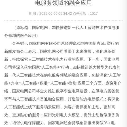
电服务领域的融合应用
时间：2025-06-06 05:34:42 点击次数：
1017
（原标题：国家电网：加快推进新一代人工智能技术在供电服
务领域的融合应用）
金吾财讯 国家电网有限公司总经理庞骁刚在国新办5日举行的
新闻发布会上表示，国家电网公司着眼于未来发展，深化改革创
新，持续探索人工智能技术在电力行业的应用。下一步，国家电网
公司将深入落实国家“人工智能+”行动，加快推进以大模型为代表的
新一代人工智能技术在供电服务领域的融合应用，包括深化“人工智
能+办电”“人工智能+客服”“人工智能+抢修”应用三个方面。庞骁刚介
绍，国家电网公司将全力推进数字孪生电网建设，在供电方案答复
环节与人工智能技术贯通融合应用，打造智能办电新模式；将深化
人工智能线上线下服务场景应用，为客户提供更加主动、更加高
效、更加贴心的服务；应用光明电力大模型，提升主动抢修服务质
效，增强供电保障能力。国家电网还会持续创新推出类似“AI+电