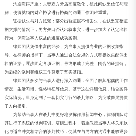
沟通障碍严重：夫妻双方矛盾高度激化，彼此间缺乏信任与理
解，使得就婚内财产协议进行协商的沟通工作困难重重。
证据缺失与对方抵赖：部分出轨证据不慎丢失，在缺乏完整证
据支撑的情况下，男方矢口否认出轨事实，进一步加大了认定出轨
行为、保障当事人权益的难度
成功案例
。
律师团队凭借丰富的经验，为当事人提供专业的证据收集指
导。在律师的指导下，当事人通过合法合规的方式积极收集配偶出
轨的证据，逐步固定各项证据，最终形成了完整、闭合的证据链，
为后续的谈判和维权工作奠定了坚实基础。
律师团队多次与当事人进行深入沟通，全面了解其配偶的工作
情况、生活习惯、性格特征等信息。基于这些详细信息，结合案件
实际情况，量身定制了一套切实可行的谈判策略，为突破僵局提供
了方向指引。
为帮助当事人在谈判中更好地发挥作用
新闻中心
，律师团队对
其进行了系统的谈判培训。培训过程中，着重教授当事人将关系软
化与适当冲突相结合的谈判技巧，使其在与男方的沟通中能够逐步