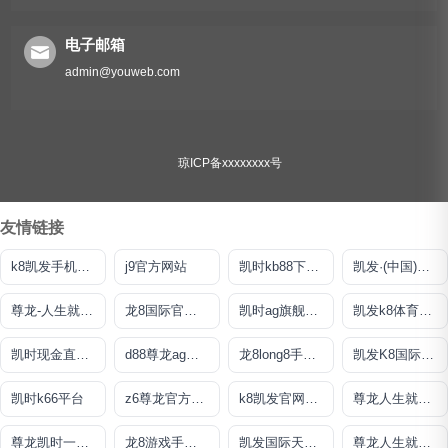
电子邮箱
admin@youweb.com
琼ICP备xxxxxxxx号
友情链接
k8凯发手机网页版
j9官方网站
凯时kb88下载首页
凯发·(中国)真人首先娱乐
尊龙-人生就是搏!
龙8国际官网版最新版下载
凯时ag旗舰官网
凯发k8体育在线注册
凯时现金直营网
d88尊龙ag平台旗舰厅网站
龙8long8手机登录
凯发K8国际·官网
凯时k66平台
z6尊龙官方网站
k8凯发官网网址
尊龙人生就是博AG发财网真好
尊龙凯时一人生就是搏
龙8游戏手机版
凯发国际天生赢家
尊龙人生就是博!官网平台