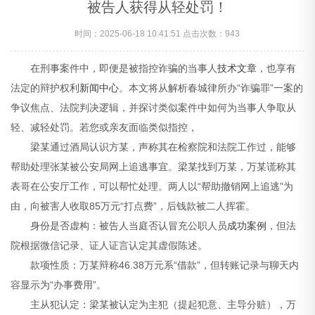
被告人获得从轻处罚！
时间：2025-06-18 10:41:51 点击次数：
943
在刑事案件中，即便是被指控诈骗的当事人
技术文章
，也享有
法定的辩护权利
新闻中心
。本文将从解析春城律所办“诈骗罪”一案的
争议焦点、法院判决逻辑，并探讨类似案件中如何为当事人争取从
轻、减轻处罚。若您或亲友面临类似指控，
梁某通过酒局认识方某，声称其在检察院和法院工作过，能够
帮助处理张某被公安局网上追逃事宜。梁某找到万某，万某谎称其
表哥在公安厅工作，可以帮忙处理。两人以“帮助撤销网上追逃”为
由，向被害人收取85万元“打点费”，后钱款被二人挥霍。
身份是否虚构：被告人当庭否认冒充公职人员
成功案例
，但法
院根据微信记录、证人证言认定其虚假陈述。
款项性质：万某辩称46.38万元系“借款”，但转账记录与聊天内
容显示为“办事费用”。
主从犯认定：梁某被认定为主犯（提起犯意、主导分赃），万