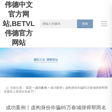
伟德中文
官方网
站,BETVLCTOR
伟德官方
网站
当前位置：
首页
>
成功案例
> 成功案例丨虚构身份诈骗85万春城律师帮两
名被告人获得从轻处罚！
成功案例丨虚构身份诈骗85万春城律师帮两名